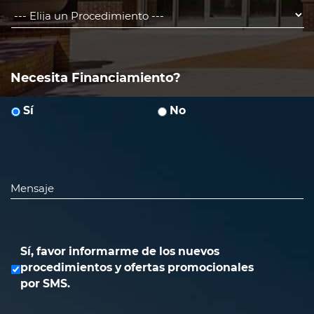
-
-
-
Elija
un
Necesita Financiamiento?
Procedimiento
-
Sí
No
-
-
*
Mensaje
Sí, favor informarme de los nuevos
procedimientos y ofertas promocionales
por SMS.