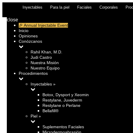
Inyectables
Para la piel
Faciales
Corporales
Prod
close
🎉 Annual Injectable Event
Inicio
Opiniones
Conózcanos
Rahil Khan, M.D.
Judi Castro
Nuestra Misión
Nuestro Equipo
Procedimientos
Inyectables »
Botox, Dysport y Xeomin
Restylane, Juvederm
Restylane o Perlane
Bellafill®
Piel »
Suplementos Faciales
Microdermoabrasión